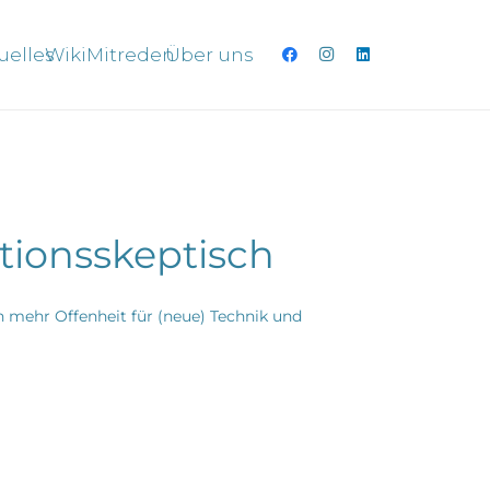
uelles
Wiki
Mitreden
Über uns
tionsskeptisch
n mehr Offenheit für (neue) Technik und